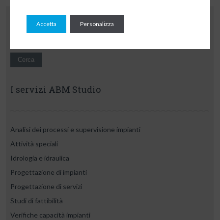
Ricerca per:
Accetta
Personalizza
I servizi ABM Studio
Analisi dei processi e supervisione impianti
Attività speciali
Idrologia e idraulica
Progettazione di impianti
Progettazione di servizi
Studi di fattibilità
Verifiche capacità impianti