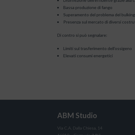
Disinfezione dell’effluente grazie alla c
Bassa produzione di fango
Superamento del problema del bulking 
Presenza sul mercato di diversi costrut
Di contro si può segnalare:
Limiti sul trasferimento dell’ossigeno
Elevati consumi energetici
ABM Studio
Via C.A. Dalla Chiesa, 14