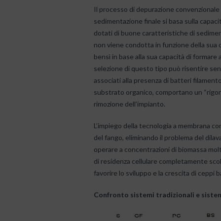
Il processo di depurazione convenzionale 
sedimentazione finale si basa sulla capacità
dotati di buone caratteristiche di sedime
non viene condotta in funzione della sua
bensì in base alla sua capacità di formar
selezione di questo tipo può risentire sens
associati alla presenza di batteri filament
substrato organico, comportano un “rigon
rimozione dell’impianto.
L’impiego della tecnologia a membrana cons
del fango, eliminando il problema del dil
operare a concentrazioni di biomassa molto
di residenza cellulare completamente scol
favorire lo sviluppo e la crescita di ceppi 
Confronto sistemi tradizionali e sist