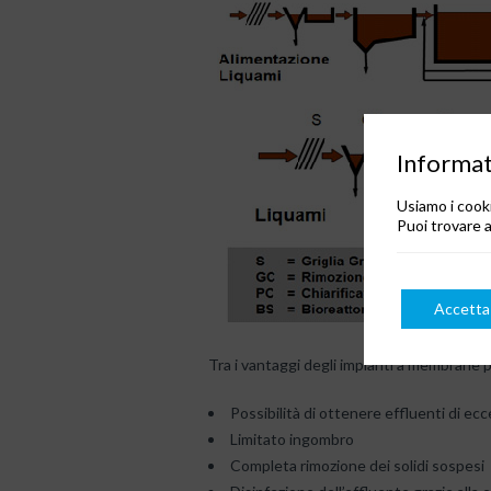
Informati
Usiamo i cooki
Puoi trovare a
Accetta
Tra i vantaggi degli impianti a membrane 
Possibilità di ottenere effluenti di ecc
Limitato ingombro
Completa rimozione dei solidi sospesi