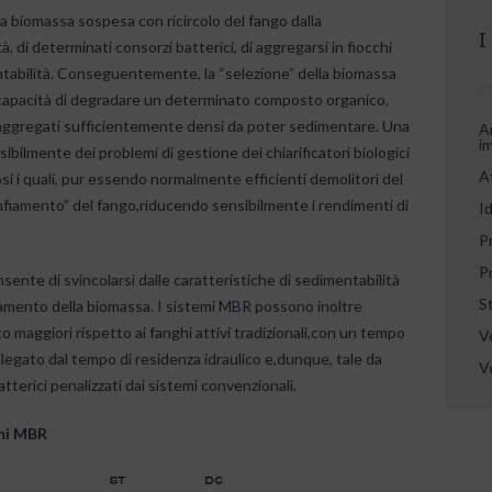
a biomassa sospesa con ricircolo del fango dalla
I
, di determinati consorzi batterici, di aggregarsi in fiocchi
ntabilità. Conseguentemente, la “selezione” della biomassa
 capacità di degradare un determinato composto organico,
e aggregati sufficientemente densi da poter sedimentare. Una
A
i
ibilmente dei problemi di gestione dei chiarificatori biologici
At
osi i quali, pur essendo normalmente efficienti demolitori del
fiamento” del fango,riducendo sensibilmente i rendimenti di
Id
P
P
ente di svincolarsi dalle caratteristiche di sedimentabilità
St
avamento della biomassa. I sistemi MBR possono inoltre
 maggiori rispetto ai fanghi attivi tradizionali,con un tempo
V
legato dal tempo di residenza idraulico e,dunque, tale da
Ve
batterici penalizzati dai sistemi convenzionali.
emi MBR