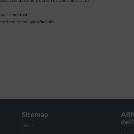
apacità di trattenere batteri e diversi tipi di virus
da filamentosi
tori con tecnologia affidabile
Sitemap
ABM
dell
Home